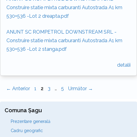
Construire statie mixta carburanti Autostrada A1 km
530+536 -Lot 2 dreapta.pdf
ANUNT SC ROMPETROL DOWNSTREAM SRL -
Construire statie mixta carburanti Autostrada A1 km
530+536 -Lot 2 stanga.pdf
detalii
Pagina
Pagina
Pagina
Pagina
←
Anterior
1
2
3
…
5
Următor
→
Comuna Șagu
Prezentare generală
Cadru geografic