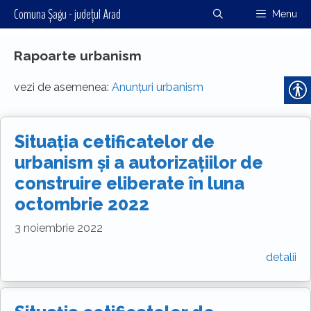
Sari
Comuna Șagu - județul Arad
Menu
la
conținut
Rapoarte urbanism
vezi de asemenea:
Anunțuri urbanism
Situația cetificatelor de
urbanism și a autorizațiilor de
construire eliberate în luna
octombrie 2022
3 noiembrie 2022
detalii