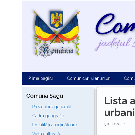
Sari
la
conținut
Prima pagină
Comunicări și anunțuri
Comu
Comuna Șagu
Lista 
Prezentare generală
urbani
Cadru geografic
5 iulie 2022
Localități aparținătoare
Viața culturală