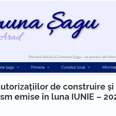
na Șagu
Primăria
Consiliul local
Informaț
autorizațiilor de construire și
sm emise în luna IUNIE – 20