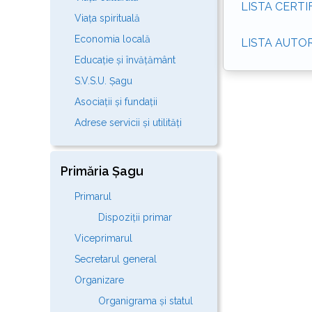
LISTA CERTI
Viața spirituală
Economia locală
LISTA AUTOR
Educație și învățământ
S.V.S.U. Șagu
Asociații și fundații
Adrese servicii și utilități
Primăria Șagu
Primarul
Dispoziții primar
Viceprimarul
Secretarul general
Organizare
Organigrama și statul