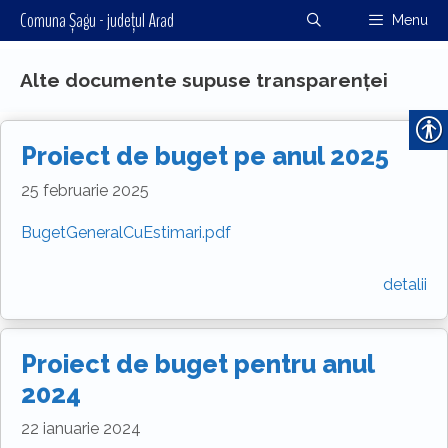
Sari
Comuna Șagu - județul Arad
Menu
la
conținut
Alte documente supuse transparenței
Proiect de buget pe anul 2025
25 februarie 2025
BugetGeneralCuEstimari.pdf
detalii
Proiect de buget pentru anul
2024
22 ianuarie 2024