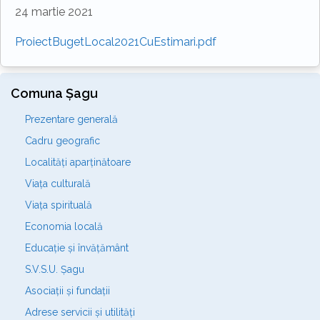
24 martie 2021
ProiectBugetLocal2021CuEstimari.pdf
Comuna Șagu
Prezentare generală
Cadru geografic
Localități aparținătoare
Viața culturală
Viața spirituală
Economia locală
Educație și învățământ
S.V.S.U. Șagu
Asociații și fundații
Adrese servicii și utilități