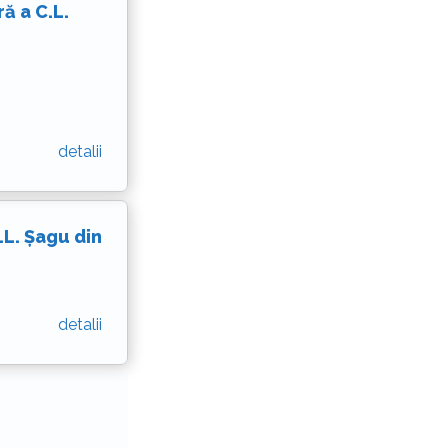
ă a C.L.
detalii
.L. Șagu din
detalii