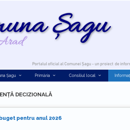
na Șagu
Primăria
Consiliul local
Informaț
ENȚĂ DECIZIONALĂ
 buget pentru anul 2026