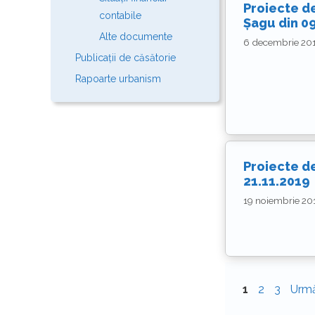
Proiecte de
contabile
Șagu din 0
Alte documente
6 decembrie 20
Publicații de căsătorie
Rapoarte urbanism
Proiecte de
21.11.2019
19 noiembrie 20
Pagina
Pagina
Pagina
1
2
3
Urm