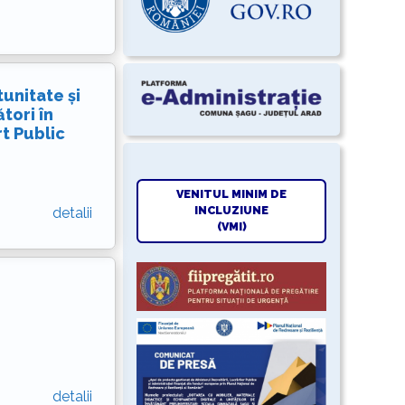
unitate și
tori în
t Public
VENITUL MINIM DE
INCLUZIUNE
detalii
(VMI)
detalii