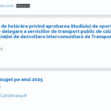
iala-2026
Descarcă
 de hotărâre privind aprobarea Studiului de oport
 delegare a serviciilor de transport public de călă
ciației de dezvoltare Intercomunitară de Transpor
25
 buget pe anul 2025
5
CuEstimari.pdf