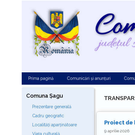
Sari
la
conținut
Prima pagină
Comunicări și anunțuri
Comu
Comuna Șagu
TRANSPAR
Prezentare generală
Cadru geografic
Proiect de
Localități aparținătoare
9 aprilie 2026
Viața culturală