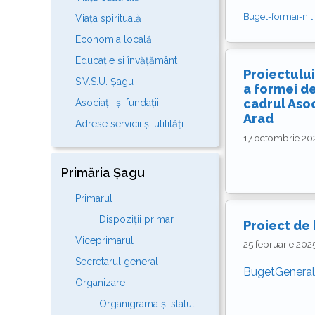
Buget-formai-nit
Viața spirituală
Economia locală
Educație și învățământ
Proiectului
S.V.S.U. Șagu
a formei de
cadrul Aso
Asociații și fundații
Arad
Adrese servicii și utilități
17 octombrie 20
Primăria Șagu
Primarul
Dispoziții primar
Proiect de
Viceprimarul
25 februarie 202
Secretarul general
BugetGeneral
Organizare
Organigrama și statul