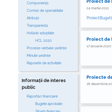
Proiect de
Componență
24 martie 2021
Comisii de specialitate
ProiectBuget
Atribuții
Transparență
Hotărâr adoptate
Proiect de
HCL 2020
17 ianuarie 2020
Procese-verbale ședințe
Minute ședințe
Rapoarte de activitate
Proiecte de
Informații de interes
18 decembrie 2
public
Raportări financiare
Bugete aprobate
Situații financiar-