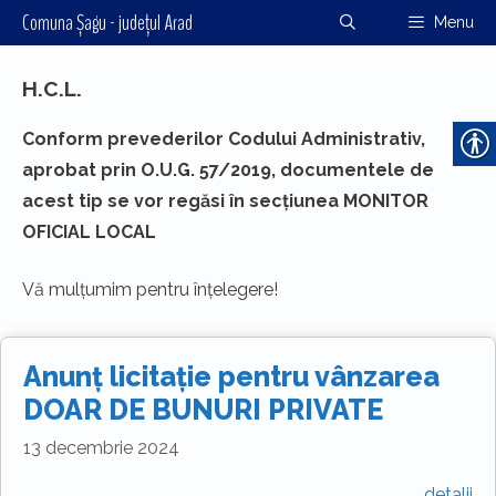
Sari
Comuna Șagu - județul Arad
Menu
la
conținut
H.C.L.
Conform prevederilor Codului Administrativ,
aprobat prin O.U.G. 57/2019, documentele de
acest tip se vor regăsi în secțiunea MONITOR
OFICIAL LOCAL
Vă mulțumim pentru înțelegere!
Anunţ licitaţie pentru vânzarea
DOAR DE BUNURI PRIVATE
13 decembrie 2024
detalii