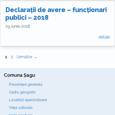
Declarații de avere – funcționari
publici – 2018
29 iunie 2018
detalii
Pagina
Pagina
1
2
Următor
→
Comuna Șagu
Prezentare generală
Cadru geografic
Localități aparținătoare
Viața culturală