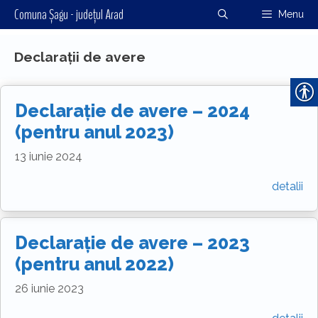
Sari
Comuna Șagu - județul Arad
Menu
la
conținut
Declarații de avere
Declarație de avere – 2024
(pentru anul 2023)
13 iunie 2024
detalii
Declarație de avere – 2023
(pentru anul 2022)
26 iunie 2023