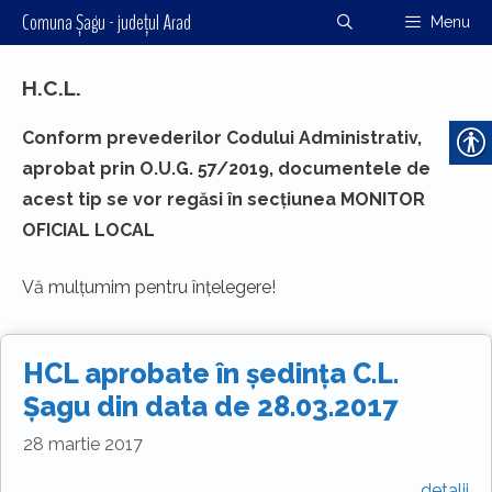
Sari
Comuna Șagu - județul Arad
Menu
la
conținut
H.C.L.
Conform prevederilor Codului Administrativ,
aprobat prin O.U.G. 57/2019, documentele de
acest tip se vor regăsi în secțiunea MONITOR
OFICIAL LOCAL
Vă mulțumim pentru înțelegere!
HCL aprobate în ședința C.L.
Șagu din data de 28.03.2017
28 martie 2017
detalii