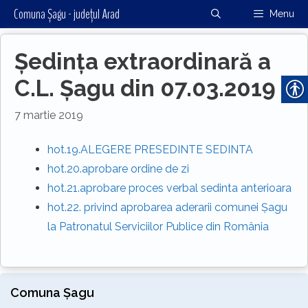
Sari
Comuna Șagu - județul Arad
Menu
la
conținut
Ședința extraordinară a
C.L. Șagu din 07.03.2019
7 martie 2019
hot.19.ALEGERE PRESEDINTE SEDINTA
hot.20.aprobare ordine de zi
hot.21.aprobare proces verbal sedinta anterioara
hot.22. privind aprobarea aderarii comunei Șagu
la Patronatul Serviciilor Publice din România
Comuna Șagu