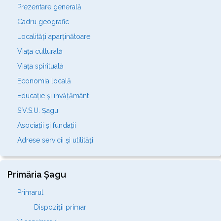
Prezentare generală
Cadru geografic
Localități aparținătoare
Viața culturală
Viața spirituală
Economia locală
Educație și învățământ
S.V.S.U. Șagu
Asociații și fundații
Adrese servicii și utilități
Primăria Șagu
Primarul
Dispoziții primar