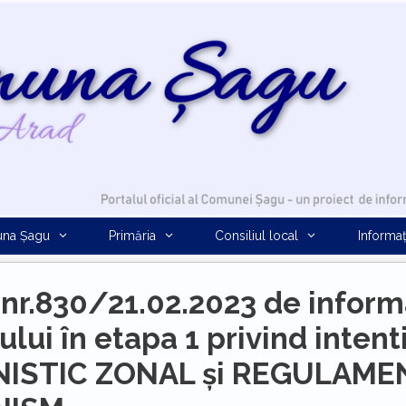
na Șagu
Primăria
Consiliul local
Informaț
nr.830/21.02.2023 de informa
ului în etapa 1 privind inten
ISTIC ZONAL și REGULAME