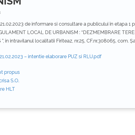
NISM
3
21.02.2023 de informare si consultare a publicului în etapa 1
GULAMENT LOCAL DE URBANISM : “DEZMEMBRARE TEREN,
în intravilanul localitatii Firiteaz, nr.25, CF.nr.308065, com. Ș
21.02.2023 – intentie elaborare PUZ si RLU.pdf
t propus
crisa S.O.
are HLT