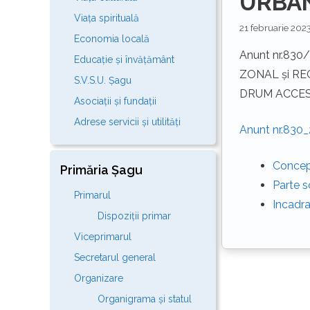
URBA
Viața spirituală
21 februarie 202
Economia locală
Anunt nr.830/
Educație și învățământ
ZONAL și RE
S.V.S.U. Șagu
DRUM ACCES ”, 
Asociații și fundații
Adrese servicii și utilități
Anunt nr.830_
Concep
Primăria Șagu
Parte s
Primarul
Incadr
Dispoziții primar
Viceprimarul
Secretarul general
Organizare
Organigrama și statul