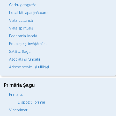
Cadru geografic
Localități aparținătoare
Viața culturală
Viața spirituală
Economia locală
Educație și învățământ
S.V.S.U. Șagu
Asociații și fundații
Adrese servicii și utilități
Primăria Șagu
Primarul
Dispoziții primar
Viceprimarul