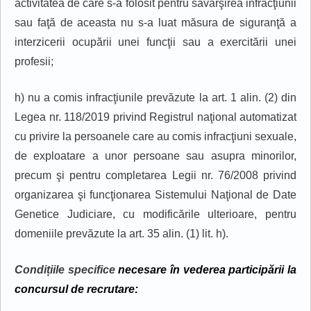
activitatea de care s-a folosit pentru săvârşirea infracţiunii
sau faţă de aceasta nu s-a luat măsura de siguranţă a
interzicerii ocupării unei funcţii sau a exercitării unei
profesii;
h) nu a comis infracţiunile prevăzute la art. 1 alin. (2) din
Legea nr. 118/2019 privind Registrul naţional automatizat
cu privire la persoanele care au comis infracţiuni sexuale,
de exploatare a unor persoane sau asupra minorilor,
precum şi pentru completarea Legii nr. 76/2008 privind
organizarea şi funcţionarea Sistemului Naţional de Date
Genetice Judiciare, cu modificările ulterioare, pentru
domeniile prevăzute la art. 35 alin. (1) lit. h).
Condițiile specifice
necesare în vederea
particip
ării
la
concursul de recrutare: