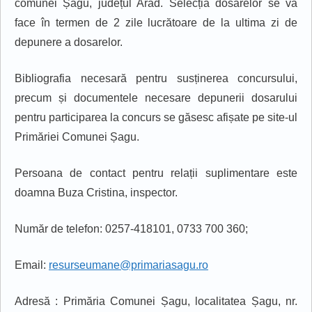
comunei Șagu, județul Arad.
Selecția dosarelor se va
face în termen de 2 zile lucrătoare de la ultima zi de
depunere a dosarelor.
Bibliogr
afia necesară pentru susținerea concursului,
precum și documentele necesare depunerii dosarului
pentru participarea la concurs se găsesc afișate pe site-ul
Primăriei Comunei Șagu.
Persoana de contact pentru r
elații suplimentare
este
doamna Buza Cristina, inspector.
Număr de telefon: 0257-418101, 0733 700 360;
Email:
resurseumane@primariasagu.ro
Adresă : Primăria Comunei Șagu, localitatea Șagu, nr.