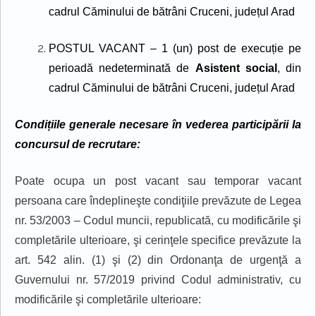
cadrul Căminului de bătrâni Cruceni
, județul Arad
POSTUL VACANT – 1 (un) post de execuție
pe
perioadă nedeterminată de
Asistent social
, din
cadrul Căminului de bătrâni Cruceni
, județul Arad
Condițiile
generale necesare în vederea
particip
ării
la
concursul de recrutare:
Poate ocupa un post vacant sau temporar vacant
persoana care îndeplineşte condiţiile prevăzute de Legea
nr. 53/2003 – Codul muncii, republicată, cu modificările şi
completările ulterioare, şi cerinţele specifice prevăzute la
art. 542 alin. (1) şi (2) din Ordonanţa de urgenţă a
Guvernului nr. 57/2019 privind Codul administrativ, cu
modificările şi completările ulterioare: