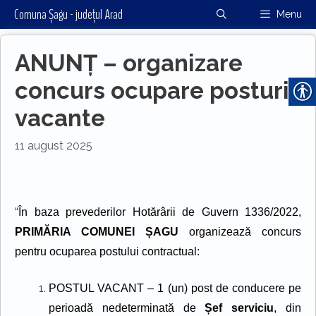
Sari
Comuna Șagu - județul Arad
Menu
la
conținut
ANUNȚ – organizare
concurs ocupare posturi
vacante
11 august 2025
“
În
baza prevederilor Hotărârii de Guvern 1336/2022
,
PRIMĂRIA COMUNEI ȘAGU
organizează concurs
pentru ocuparea postu
lui
contractual:
POSTUL VACANT
– 1 (un) post de conducere
pe
perioadă nedeterminată de
Șef serviciu
, din