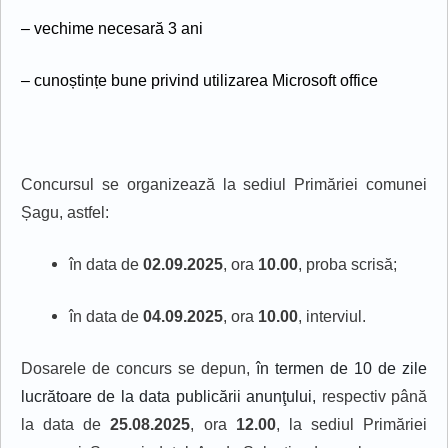
– vechime necesară 3 ani
– cunoștințe bune privind utilizarea Microsoft office
Concursul se organizează la sediul Primăriei comunei
Șagu, astfel:
în data de
02.09.2025
, ora
10.00
, proba scrisă;
în data de
04.09.2025
, ora
10.00
, interviul.
Dosarele de concurs se depun,
în termen de 10 de zile
lucr
ătoare
de la data publicării anunţului
,
respectiv până
la data de
25.08.2025
, ora
1
2
.00
, la sediul Primăriei