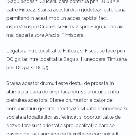
(Sagu &ndash; Cruceni) care continua prin DJ 682 A
catre Firiteaz. Starea acestui drum judetean este buna,
permitand in acest mod un acces rapid si facil
inspre/dinspre Cruceni si Firiteaz spre Sagu, iar de aici
mai departe spre Arad si Timisoara.
Legatura intre localitatile Firiteaz si Fiscut se face prin
DC 92, iar intre localitatile Sagu si Hunedoara Timisana
prin DC 94 si DC95.
Starea acestor drumuri este destul de proasta, in
ultima perioada de timp facandu-se eforturi pentru
pietruirea acestora. Starea drumurilor, a cailor de
comunicatii in general, afecteaza situatia economica si
sociala a localitatilor, astfel incat si oportunitatile de
dezvoltare sunt orientate spre localitatile care se
gasesc pe, sau aproape de fluxurile de comunicatii