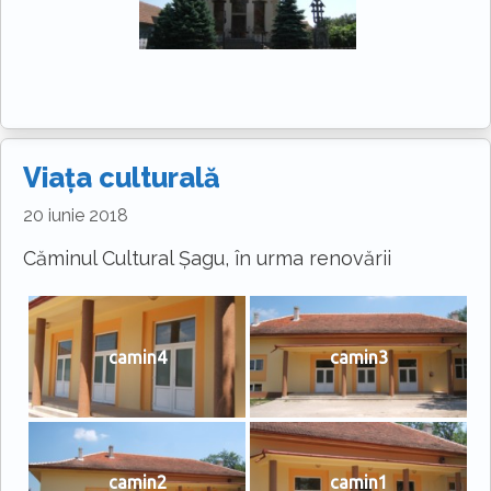
Viața culturală
20 iunie 2018
Căminul Cultural Șagu, în urma renovării
camin4
camin3
camin2
camin1