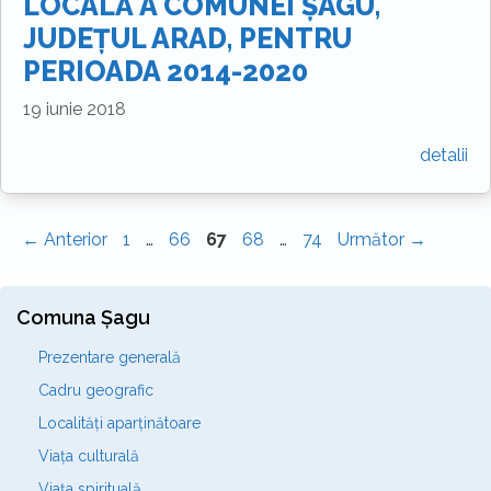
LOCALĂ A COMUNEI ȘAGU,
JUDEŢUL ARAD, PENTRU
PERIOADA 2014-2020
19 iunie 2018
detalii
←
Anterior
1
…
66
67
68
…
74
Următor
→
Comuna Șagu
Prezentare generală
Cadru geografic
Localități aparținătoare
Viața culturală
Viața spirituală