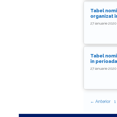
Tabel nomin
organizat 
27 ianuarie 2020
Tabel nomin
în perioad
27 ianuarie 2020
P
←
Anterior
1