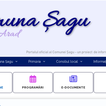
na Șagu
Primăria
Consiliul local
Informaț
NE
PROGRAMĂRI
E-DOCUMENTE