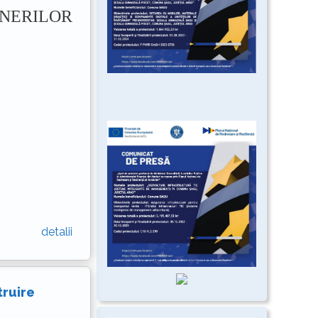
INERILOR
detalii
truire