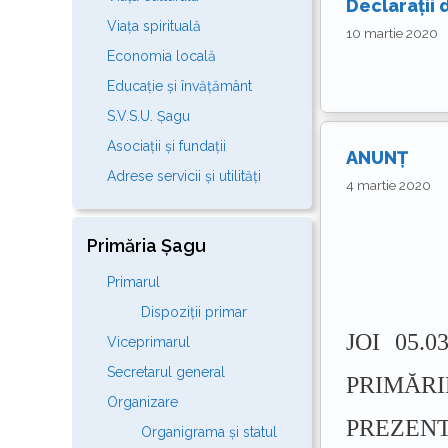
Declarații 
Viața spirituală
10 martie 2020
Economia locală
Educație și învățământ
S.V.S.U. Șagu
Asociații și fundații
ANUNȚ
Adrese servicii și utilități
4 martie 2020
Primăria Șagu
Primarul
Dispoziții primar
JOI 05.
Viceprimarul
Secretarul general
PRIMĂR
Organizare
PREZEN
Organigrama și statul