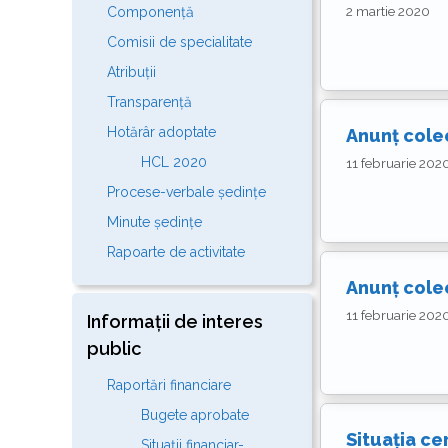
2 martie 2020
Componență
Comisii de specialitate
Atribuții
Transparență
Hotărâr adoptate
Anunț colec
HCL 2020
11 februarie 202
Procese-verbale ședințe
Minute ședințe
Rapoarte de activitate
Anunț colec
11 februarie 202
Informații de interes
public
Raportări financiare
Bugete aprobate
Situația ce
Situații financiar-