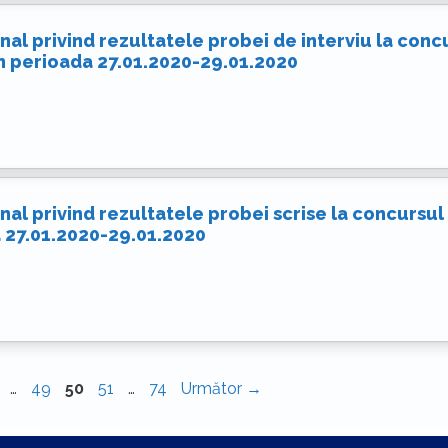
al privind rezultatele probei de interviu la conc
în perioada 27.01.2020-29.01.2020
al privind rezultatele probei scrise la concursul
a 27.01.2020-29.01.2020
agina
Pagina
Pagina
Pagina
Pagina
…
49
50
51
…
74
Următor
→