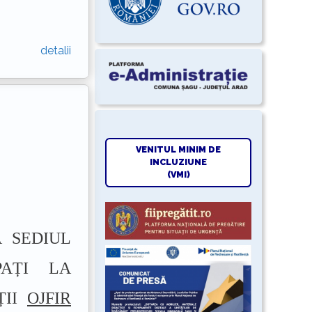
detalii
VENITUL MINIM DE
INCLUZIUNE
(VMI)
A SEDIUL
PAȚI LA
ȚII
OJFIR