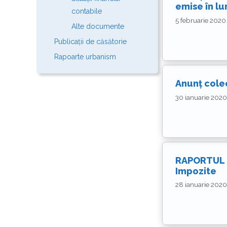
emise în lu
contabile
5 februarie 2020
Alte documente
Publicații de căsătorie
Rapoarte urbanism
Anunț colec
30 ianuarie 2020
RAPORTUL F
Impozite
28 ianuarie 2020