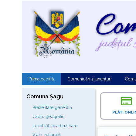
Sari
la
conținut
Prima pagină
Comunicări și anunțuri
Comu
Comuna Șagu
Prezentare generală
PLĂȚI ONLI
Cadru geografic
Localități aparținătoare
Viața culturală