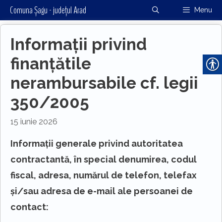
Sari
Comuna Șagu - județul Arad
Menu
la
conținut
Informații privind
finanțătile
nerambursabile cf. legii
350/2005
15 iunie 2026
Informații generale privind autoritatea
contractantă, în special denumirea, codul
fiscal, adresa, numărul de telefon, telefax
și/sau adresa de e-mail ale persoanei de
contact: