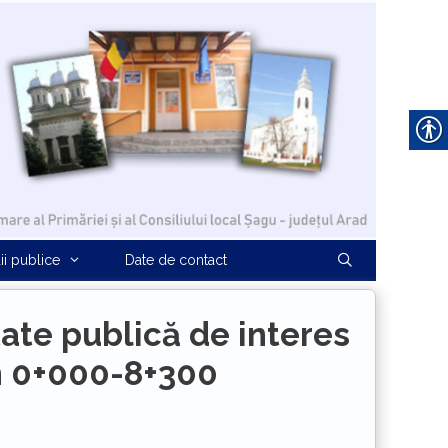
ii publice
Date de contact
tate publică de interes
m 0+000-8+300