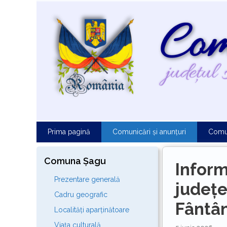
Sari
la
conținut
Prima pagină
Comunicări și anunțuri
Comu
Comuna Șagu
Inform
Prezentare generală
județ
Cadru geografic
Fântâ
Localități aparținătoare
Viața culturală