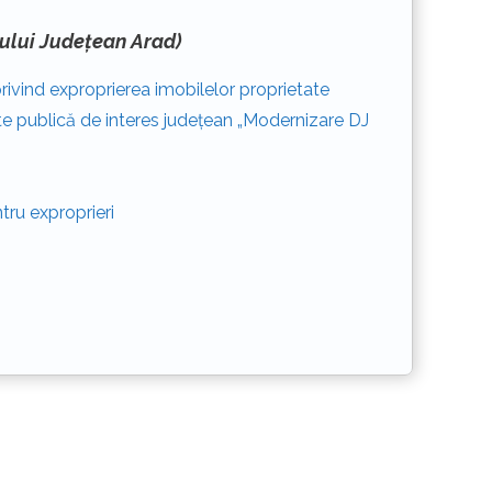
liului Județean Arad)
rivind exproprierea imobilelor proprietate
itate publică de interes județean „Modernizare DJ
tru exproprieri