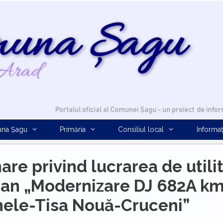
na Șagu
Primăria
Consiliul local
Informaț
are privind lucrarea de utili
ean „Modernizare DJ 682A k
nele-Tisa Nouă-Cruceni”