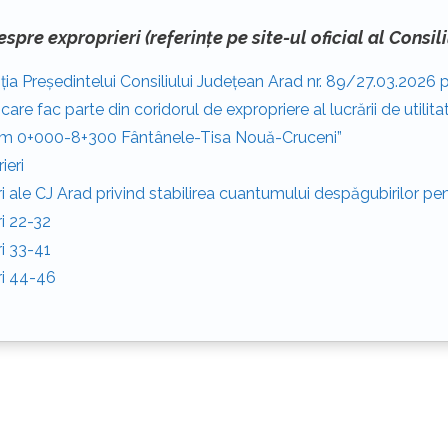
espre exproprieri (referințe pe site-ul oficial al Consi
ția Președintelui Consiliului Județean Arad nr. 89/27.03.2026 p
 care fac parte din coridorul de expropriere al lucrării de util
m 0+000-8+300 Fântânele-Tisa Nouă-Cruceni”
ieri
i ale CJ Arad privind stabilirea cuantumului despăgubirilor pen
ri 22-32
i 33-41
ri 44-46