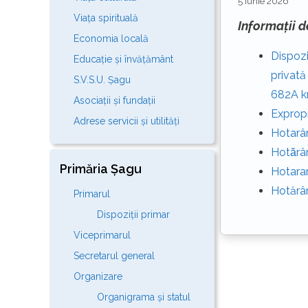
5 iunie 2026
Viața spirituală
Informații d
Economia locală
Dispozi
Educație și învățământ
privată
S.V.S.U. Șagu
682A k
Asociații și fundații
Expropr
Adrese servicii și utilități
Hotarâr
Hotărâ
Primăria Șagu
Hotarar
Hotărâ
Primarul
Dispoziții primar
Viceprimarul
Secretarul general
Organizare
Organigrama și statul