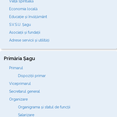
Viața spirituală
Economia locală
Educație și învățământ
S.V.S.U. Șagu
Asociații și fundații
Adrese servicii și utilități
Primăria Șagu
Primarul
Dispoziții primar
Viceprimarul
Secretarul general
Organizare
Organigrama și statul de funcții
Salarizare