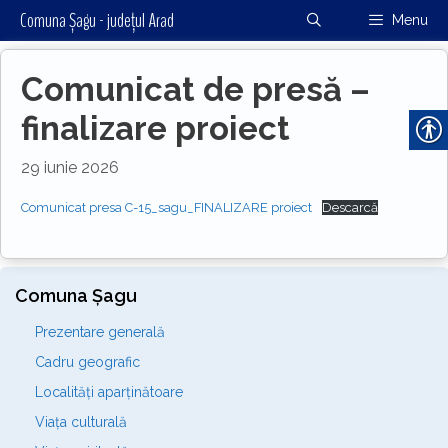
Sari
Comuna Șagu - județul Arad
Menu
la
conținut
Comunicat de presă –
finalizare proiect
29 iunie 2026
Comunicat presa C-15_sagu_FINALIZARE proiect
Descarcă
Comuna Șagu
Prezentare generală
Cadru geografic
Localități aparținătoare
Viața culturală