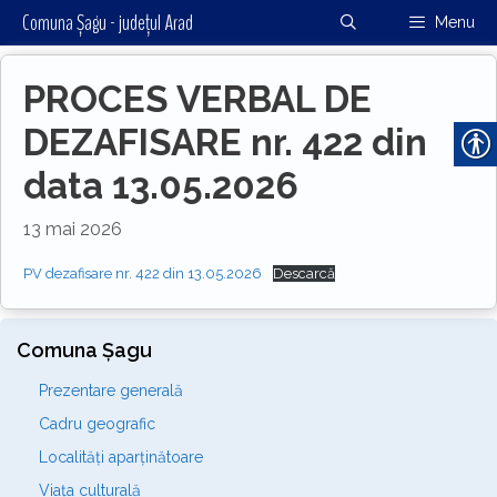
Sari
Comuna Șagu - județul Arad
Menu
la
conținut
PROCES VERBAL DE
DEZAFISARE nr. 422 din
data 13.05.2026
13 mai 2026
PV dezafisare nr. 422 din 13.05.2026
Descarcă
Comuna Șagu
Prezentare generală
Cadru geografic
Localități aparținătoare
Viața culturală