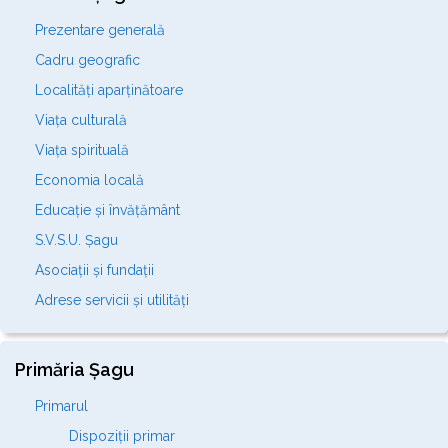
Prezentare generală
Cadru geografic
Localități aparținătoare
Viața culturală
Viața spirituală
Economia locală
Educație și învățământ
S.V.S.U. Șagu
Asociații și fundații
Adrese servicii și utilități
Primăria Șagu
Primarul
Dispoziții primar