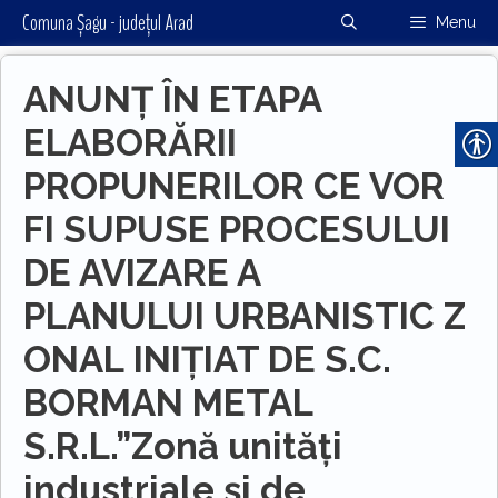
Sari
Comuna Șagu - județul Arad
Menu
la
conținut
ANUNȚ ÎN ETAPA
ELABORĂRII
PROPUNERILOR CE VOR
FI SUPUSE PROCESULUI
DE AVIZARE A
PLANULUI URBANISTIC Z
ONAL INIȚIAT DE S.C.
BORMAN METAL
S.R.L.”Zonă unități
industriale și de