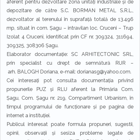
aferent pentru dezvoltare zonă unități industriale și de
depozitare de către S.C. BORMAN METAL S.R.L.,
dezvoltator al terenului în suprafață totală de 13.496
mp, situat în com. Șagu – intravilan loc. Cruceni – Trup
Izolat 4 Cruceni, identificat prin CF nr. 309324, 311694,
309325, 308306 Șagu.
Elaborator documentație: SC ARHITECTONIC SRL,
prin specialist cu drept de semnătură RUR –
arh. BALOGH Doriana, e-mail: dorianasg@yahoo.com.
Cei interesați pot consulta documentația privind
propunerile PUZ și RLU aferent la Primăria Com.
Șagu, Com. Șagu nr. 219, Compartiment Urbanism, în
timpul programului de funcționare și pe pagina de
internet a instituției.
Publicul interesat poate formula propuneri, sugestii,
opinii, observații și sesiza probleme legate de