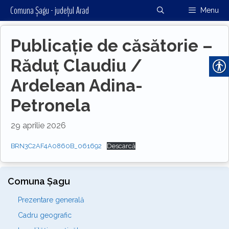
Sari
Comuna Șagu - județul Arad
Menu
la
conținut
Publicație de căsătorie –
Răduț Claudiu /
Ardelean Adina-
Petronela
29 aprilie 2026
BRN3C2AF4A0860B_061692
Descarcă
Comuna Șagu
Prezentare generală
Cadru geografic