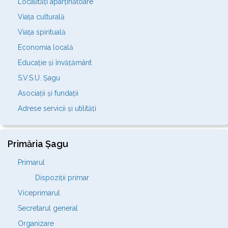
Localități aparținătoare
Viața culturală
Viața spirituală
Economia locală
Educație și învățământ
S.V.S.U. Șagu
Asociații și fundații
Adrese servicii și utilități
Primăria Șagu
Primarul
Dispoziții primar
Viceprimarul
Secretarul general
Organizare