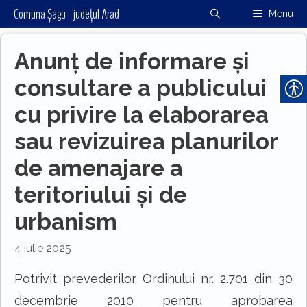
Sari
Comuna Șagu - județul Arad
Menu
la
conținut
Anunț de informare şi
consultare a publicului
cu privire la elaborarea
sau revizuirea planurilor
de amenajare a
teritoriului şi de
urbanism
4 iulie 2025
Potrivit prevederilor Ordinului nr. 2.701 din 30
decembrie 2010 pentru aprobarea