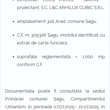
proiectant: S.C.
L&C ARHILUX CUBIC
S.R.L.
amplasament: jud. Arad,
comuna Șagu
,
C.F. nr.
309326 Șagu
. Imobilul identificat cu
extras de carte funciară,
suprafața reglementată =
1.000
mp
conform C.F.
Documentaţia poate fi consultată la sediul
Primăriei
comunei Șagu, Compartimentul
Urbanism
, în perioada 07.07.2025
– 21.07.2025
, în