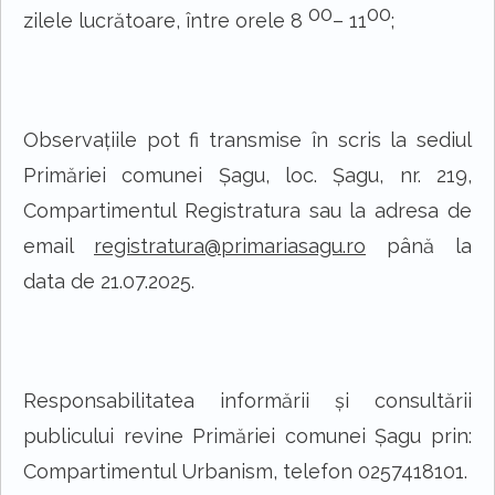
00
00
zilele lucrătoare, între orele 8
– 11
;
Observaţiile pot fi transmise în scris la sediul
Primăriei
comunei Șagu
,
loc. Șagu
, nr.
219
,
Compartimentul Registratura
sau la adresa de
email
registratura@primaria
sagu
.ro
până la
data de
21
.07.202
5
.
Responsabilitatea informării şi consultării
publicului revine Primăriei
comunei Șagu
prin:
Compartimentul Urbanism, telefon 0257418101
.