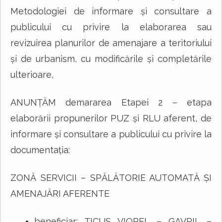
Metodologiei de informare şi consultare a
publicului cu privire la elaborarea sau
revizuirea planurilor de amenajare a teritoriului
şi de urbanism, cu modificările și completările
ulterioare,
ANUNŢĂM demararea Etapei 2 – etapa
elaborării propunerilor PUZ şi RLU aferent, de
informare şi consultare a publicului cu privire la
documentaţia:
ZON
Ă
SERVICII – SP
Ă
L
Ă
TORIE AUTOMAT
Ă
Ș
I
AMENAJ
Ă
RI AFERENTE
beneficiar:
Ț
ICUȘ VIOREL – GAVRIL
–