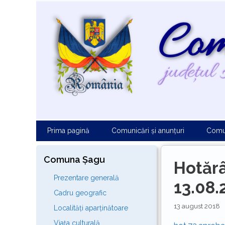
Sari
la
conținut
Prima pagină
Comunicări și anunțuri
Comu
Comuna Șagu
Hotărâ
Prezentare generală
13.08.
Cadru geografic
13 august 2018
Localități aparținătoare
Viața culturală