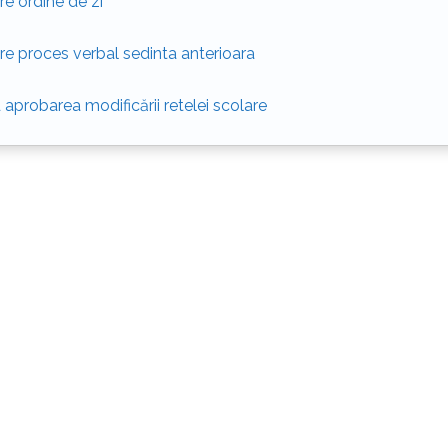
re ordine de zi
re proces verbal sedinta anterioara
 aprobarea modificării retelei scolare