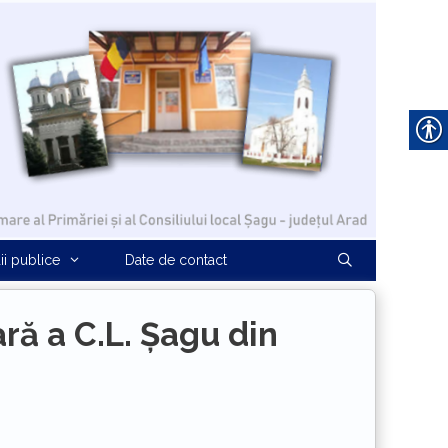
ii publice
Date de contact
ră a C.L. Șagu din