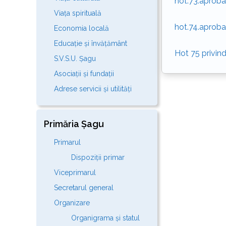
hot.73.aproba
Viața spirituală
hot.74.aproba
Economia locală
Educație și învățământ
Hot 75 privind
S.V.S.U. Șagu
Asociații și fundații
Adrese servicii și utilități
Primăria Șagu
Primarul
Dispoziții primar
Viceprimarul
Secretarul general
Organizare
Organigrama și statul