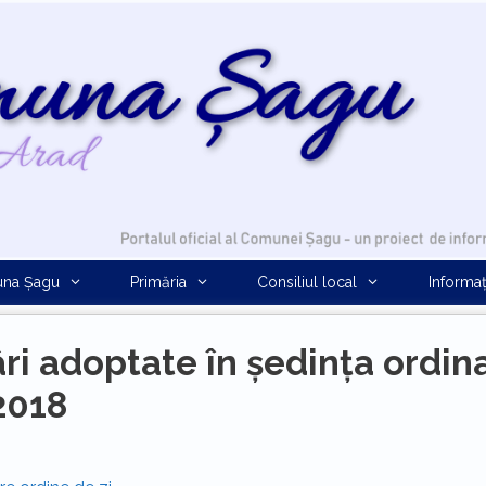
na Șagu
Primăria
Consiliul local
Informaț
ri adoptate în ședința ordina
2018