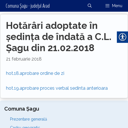
Sari
Comuna Șagu - județul Arad
Menu
la
conținut
Hotărâri adoptate în
ședința de îndată a C.L.
Șagu din 21.02.2018
21 februarie 2018
hot.18.aprobare ordine de zi
hot.19.aprobare proces verbal sedinta anterioara
Comuna Șagu
Prezentare generală
Cadru geografic