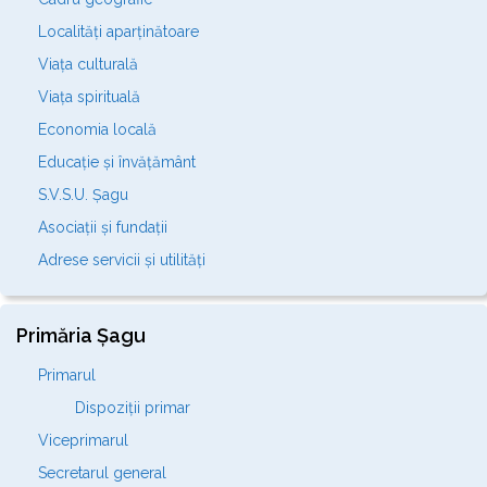
Localități aparținătoare
Viața culturală
Viața spirituală
Economia locală
Educație și învățământ
S.V.S.U. Șagu
Asociații și fundații
Adrese servicii și utilități
Primăria Șagu
Primarul
Dispoziții primar
Viceprimarul
Secretarul general