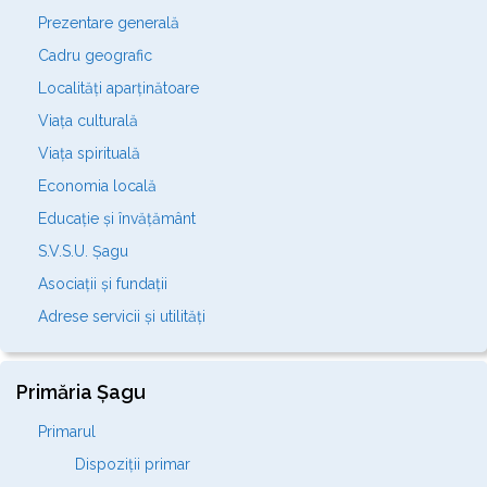
Prezentare generală
Cadru geografic
Localități aparținătoare
Viața culturală
Viața spirituală
Economia locală
Educație și învățământ
S.V.S.U. Șagu
Asociații și fundații
Adrese servicii și utilități
Primăria Șagu
Primarul
Dispoziții primar